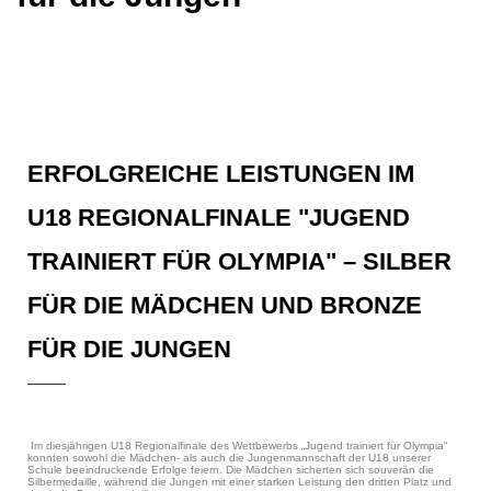
ERFOLGREICHE LEISTUNGEN IM
U18 REGIONALFINALE "JUGEND
TRAINIERT FÜR OLYMPIA" – SILBER
FÜR DIE MÄDCHEN UND BRONZE
FÜR DIE JUNGEN
Im diesjährigen U18 Regionalfinale des Wettbewerbs „Jugend trainiert für Olympia“
konnten sowohl die Mädchen- als auch die Jungenmannschaft der U18 unserer
Schule beeindruckende Erfolge feiern. Die Mädchen sicherten sich souverän die
Silbermedaille, während die Jungen mit einer starken Leistung den dritten Platz und