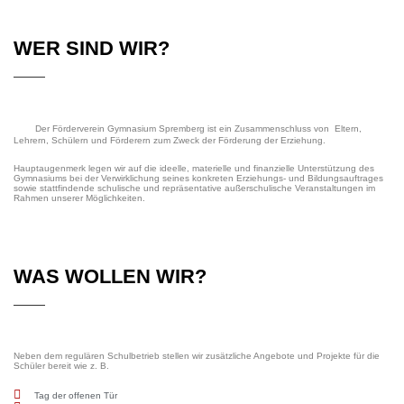
WER SIND WIR?
Der Förderverein Gymnasium Spremberg ist ein Zusammenschluss von Eltern,
Lehrern, Schülern und Förderern zum Zweck der Förderung der Erziehung.
Hauptaugenmerk legen wir auf die ideelle, materielle und finanzielle Unterstützung des
Gymnasiums bei der Verwirklichung seines konkreten Erziehungs- und Bildungsauftrages
sowie stattfindende schulische und repräsentative außerschulische Veranstaltungen im
Rahmen unserer Möglichkeiten.
WAS WOLLEN WIR?
Neben dem regulären Schulbetrieb stellen wir zusätzliche Angebote und Projekte für die
Schüler bereit wie z. B.
Tag der offenen Tür