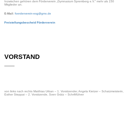
Inzwischen gehören dem Förderverein „Gymnasium Spremberg e.V.“ mehr als 150
Mitglieder an.
E-Mail:
foerderverein-esg@gmx.de
Freistellungsbescheid Förderverein
VORSTAND
von links nach rechts Matthias Urban – 1. Vorsitzender, Angela Kietzer – Schatzmeisterin,
Esther Steppat – 2. Vorsitzende, Sven Grätz – Schriftführer