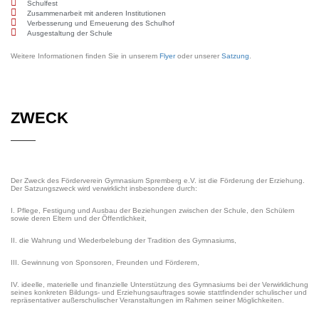
Schulfest
Zusammenarbeit mit anderen Institutionen
Verbesserung und Erneuerung des Schulhof
Ausgestaltung der Schule
Weitere Informationen finden Sie in unserem
Flyer
oder unserer
Satzung
.
ZWECK
Der Zweck des Förderverein Gymnasium Spremberg e.V. ist die Förderung der Erziehung.
Der Satzungszweck wird verwirklicht insbesondere durch:
I. Pflege, Festigung und Ausbau der Beziehungen zwischen der Schule, den Schülern
sowie deren Eltern und der Öffentlichkeit,
II. die Wahrung und Wiederbelebung der Tradition des Gymnasiums,
III. Gewinnung von Sponsoren, Freunden und Förderern,
IV. ideelle, materielle und finanzielle Unterstützung des Gymnasiums bei der Verwirklichung
seines konkreten Bildungs- und Erziehungsauftrages sowie stattfindender schulischer und
repräsentativer außerschulischer Veranstaltungen im Rahmen seiner Möglichkeiten.