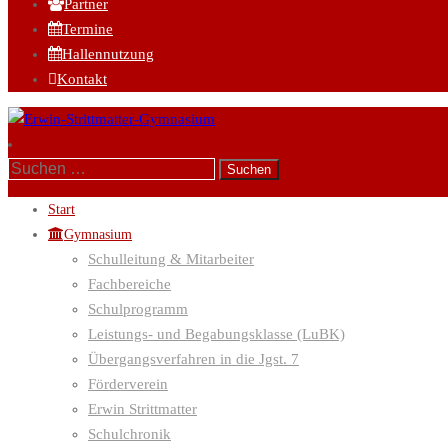
Partner
Termine
Hallennutzung
Kontakt
Start
Gymnasium
Schulleitung & Mitarbeiter
Fachbereiche
Schulprogramm
Leistungs- und Begabungsklasse (LuBK)
Übergangsverfahren in die Jgst. 7
Förderverein
Erwin Strittmatter
Schulchronik