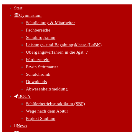
Start
Gymnasium
Schulleitung & Mitarbeiter
Fachbereiche
Schulprogramm
Leistungs- und Begabungsklasse (LuBK)
Übergangsverfahren in die Jgst. 7
Förderverein
Erwin Strittmatter
Schulchronik
Downloads
Abwesenheitsmeldung
BOGY
Schülerbetriebspraktikum (SBP)
Wege nach dem Abitur
Projekt Studium
News