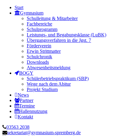
Start
Gymnasium
Schulleitung & Mitarbeiter
Fachbereiche
Schulprogramm
Leistungs- und Begabungsklasse (LuBK)
Übergangsverfahren in die Jgst. 7
Förderverein
Erwin Strittmatter
Schulchronik
Downloads
Abwesenheitsmeldung
BOGY
Schülerbetriebspraktikum (SBP)
Wege nach dem Abitur
Projekt Studium
News
Partner
Termine
Hallennutzung
Kontakt
03563 2038
sekretariat@gymnasium-spremberg.de