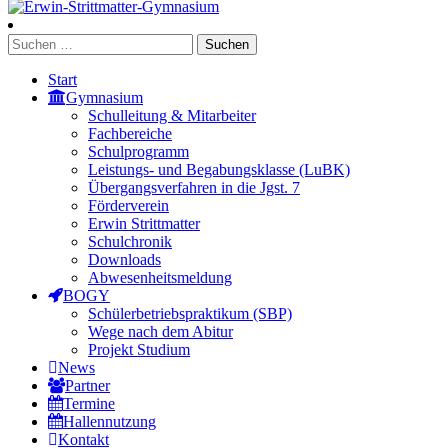
Start
Gymnasium
Schulleitung & Mitarbeiter
Fachbereiche
Schulprogramm
Leistungs- und Begabungsklasse (LuBK)
Übergangsverfahren in die Jgst. 7
Förderverein
Erwin Strittmatter
Schulchronik
Downloads
Abwesenheitsmeldung
BOGY
Schülerbetriebspraktikum (SBP)
Wege nach dem Abitur
Projekt Studium
News
Partner
Termine
Hallennutzung
Kontakt