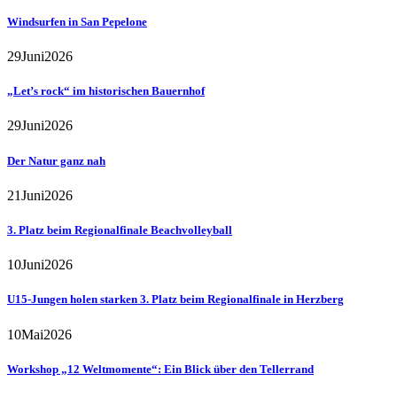
Windsurfen in San Pepelone
29
Juni
2026
„Let’s rock“ im historischen Bauernhof
29
Juni
2026
Der Natur ganz nah
21
Juni
2026
3. Platz beim Regionalfinale Beachvolleyball
10
Juni
2026
U15-Jungen holen starken 3. Platz beim Regionalfinale in Herzberg
10
Mai
2026
Workshop „12 Weltmomente“: Ein Blick über den Tellerrand