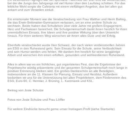
bei der die Jungs des Jahrgangs mit viel Humor über den Laufsteg schritten. Für das
leibliche Wohl sorgte die Cafeteria mit einem vielfältigen Angebot, das bei allen gut
ankam und zum Verweilen einlud.
Ein emotionaler Moment war die Verabschiedung von Frau Walther und Herrn Balting,
die das Erwin-Strittmatter-Gymnasium verlassen, um an eine andere Schule zu
wechseln. Beide haben das Schulleben über viele Jahre mit großem Engagement,
Herz und Fachwissen bereichert. Die Schulgemeinschaft dankt ihnen herzlich für ihren
unermüdlichen Einsatz, ihre Ideen und ihre positive Wirkung über den Unterricht
hinaus. Für ihren weiteren Weg wünschen wir ihnen alles Gute und viel Erfolg.
Ebenfalls verabschiedet wurde Herr Schwarz, der nach vielen verdienstvollen Jahren
am ESG in den Ruhestand geht. Sein Einsatz für die Schule, seine Verlässlichkeit
und sein Humor werden uns fehlen. Wir danken ihm herzlich für seine langjährige
Arbeit und wünschen ihm einen erfüllten, gesunden und wohlverdienten Ruhestand.
Alles in allem war es ein fröhliches, gut organisiertes Fest, das die Ergebnisse der
Projektwoche würdig präsentierte und der gesamten Schulgemeinschaft noch lange in
positiver Erinnerung bleiben wird. Ein großes Dankeschön an alle Beteiligten,
insbesondere an die 11. Klassen für Planung, Einsatz und Herzblut. Außerdem
bedanken wir uns für die Unterstützung bei allen Projektleitern, dem Förderverein des
ESG, Euro-90, C. Herntier, J. Brüning, L. Katzmarek und KSL.
Beitrag von Josie Schulze
Fotos von Josie Schulze und Frau Löffler
Für weitere Eindrücke besucht gerne unser Instragam Profil (siehe Startseite)