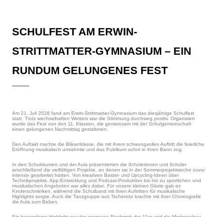
SCHULFEST AM ERWIN-
STRITTMATTER-GYMNASIUM – EIN
RUNDUM GELUNGENES FEST
Am 21. Juli 2026 fand am Erwin-Strittmatter-Gymnasium das diesjährige Schulfest
statt. Trotz wechselhaften Wetters war die Stimmung durchweg positiv. Organisiert
wurde das Fest von den 11. Klassen, die gemeinsam mit der Schulgemeinschaft
einen gelungenen Nachmittag gestalteten.
Den Auftakt machte die Bläserklasse, die mit ihrem schwungvollen Auftritt die feierliche
Eröffnung musikalisch umrahmte und das Publikum sofort in ihren Bann zog.
In den Schulräumen und der Aula präsentierten die Schülerinnen und Schüler
anschließend die vielfältigen Projekte, an denen sie in der Sommerprojektwoche zuvor
intensiv gearbeitet hatten. Von kreativen Bastel- und Upcycling-Ideen über
Technikprojekte, App-Entwicklung und Podcast-Produktion bis hin zu sportlichen und
musikalischen Angeboten war alles dabei. Für unsere kleinen Gäste gab es
Kinderschminken, während die Schulband mit ihren Auftritten für musikalische
Highlights sorgte. Auch die Tanzgruppe aus Tschernitz brachte mit ihrer Choreografie
die Aula zum Beben.
Ein besonderes Highlight war der spontane Flashmob der 11er und die Modenschau,