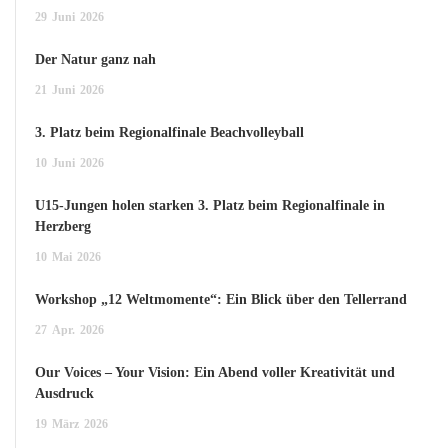
29
Juni
2026
Der Natur ganz nah
21
Juni
2026
3. Platz beim Regionalfinale Beachvolleyball
10
Juni
2026
U15-Jungen holen starken 3. Platz beim Regionalfinale in
Herzberg
10
Mai
2026
Workshop „12 Weltmomente“: Ein Blick über den Tellerrand
27
Apr.
2026
Our Voices – Your Vision: Ein Abend voller Kreativität und
Ausdruck
19
März
2026