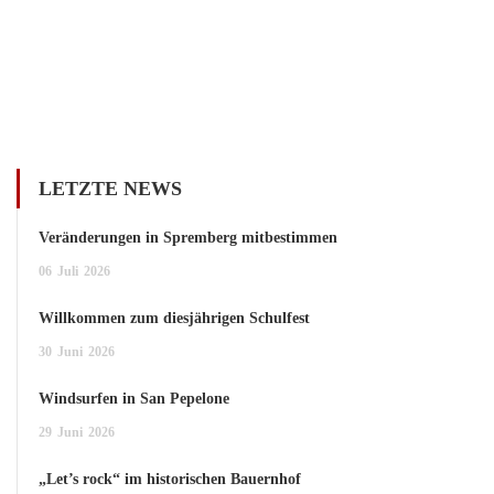
LETZTE NEWS
Veränderungen in Spremberg mitbestimmen
06
Juli
2026
Willkommen zum diesjährigen Schulfest
30
Juni
2026
Windsurfen in San Pepelone
29
Juni
2026
„Let’s rock“ im historischen Bauernhof