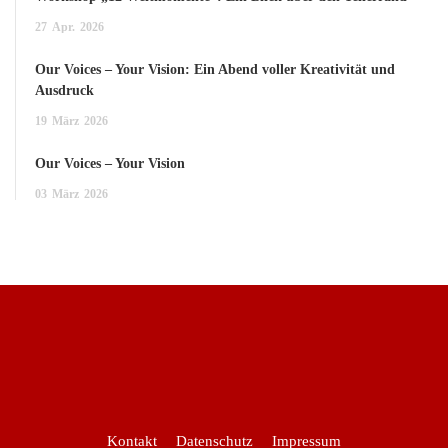
27
Apr.
2026
Our Voices – Your Vision: Ein Abend voller Kreativität und
Ausdruck
19
März
2026
Our Voices – Your Vision
03
März
2026
Kontakt
Datenschutz
Impressum