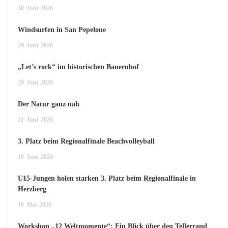
30
Juni
2026
Windsurfen in San Pepelone
29
Juni
2026
„Let’s rock“ im historischen Bauernhof
29
Juni
2026
Der Natur ganz nah
21
Juni
2026
3. Platz beim Regionalfinale Beachvolleyball
10
Juni
2026
U15-Jungen holen starken 3. Platz beim Regionalfinale in
Herzberg
10
Mai
2026
Workshop „12 Weltmomente“: Ein Blick über den Tellerrand